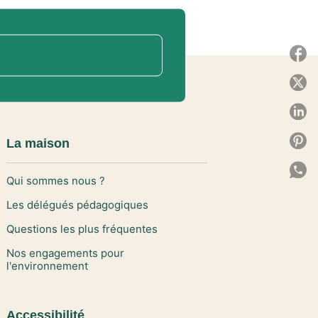
P
P
P
P
La maison
P
Qui sommes nous ?
C
Les délégués pédagogiques
Questions les plus fréquentes
Nos engagements pour
l'environnement
Accessibilité