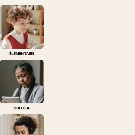
NOUVEAUTÉ
ESPAGNOL AU COLLÈGE
¡A mí me Encanta! 5e -
Livre cahier - Ed. 2…
22/06/2026
NOUVEAUTÉ
ANGLAIS AU COLLÈGE
Try n' Fly Workbook
Anglais 5e - Cahier
élèv…
ÉLÉMENTAIRE
16/06/2026
NOUVEAUTÉ
ÉLÉMENTAIRE - CE1
Mot de Passe Français
CE1 - Cahier d'activit…
16/06/2026
NOUVEAUTÉ
ÉLÉMENTAIRE - CM1
Maths Explicites CM1 -
Livre élève - Ed. 2026
COLLÈGE
15/06/2026
NOUVEAUTÉ
FRANÇAIS AU COLLÈGE
Fleurs d'encre 5e - Livre
élève - Ed. 2026