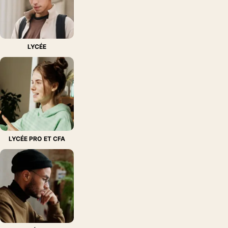
05/06/2026
NOUVEAUTÉ
MATHÉMATIQUES AU LYCÉE
Barbazo Mathématiques
2de - Livre élève - Ed…
LYCÉE
20/07/2026
NOUVEAUTÉ
MATHÉMATIQUES AU LYCÉE
Déclic Mathématiques
2de - Livre élève - Ed.…
20/07/2026
NOUVEAUTÉ
MATHÉMATIQUES AU LYCÉE
Parkour + - Maths - 1re
séries technologique…
LYCÉE PRO ET CFA
10/07/2026
NOUVEAUTÉ
ALLEMAND AU COLLÈGE
Station Deutsch! 1re
année - Livre-cahier
él…
01/07/2026
NOUVEAUTÉ
ÉLÉMENTAIRE - CE2
Mot de Passe Français