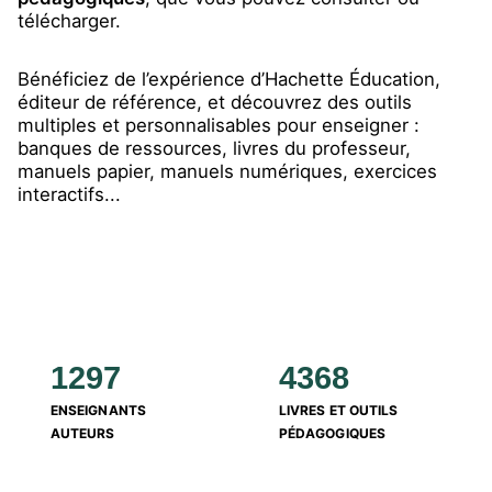
télécharger.
¡A mí me Encanta! 5e -
Livre cahier - Ed. 2…
22/06/2026
Bénéficiez de l’expérience d’Hachette Éducation,
NOUVEAUTÉ
éditeur de référence, et découvrez des outils
ANGLAIS AU COLLÈGE
Try n' Fly Workbook
multiples et personnalisables pour enseigner :
Anglais 5e - Cahier
banques de ressources, livres du professeur,
élèv…
16/06/2026
manuels papier, manuels numériques, exercices
interactifs...
NOUVEAUTÉ
ÉLÉMENTAIRE - CE1
Mot de Passe Français
CE1 - Cahier d'activit…
16/06/2026
NOUVEAUTÉ
ÉLÉMENTAIRE - CM1
Maths Explicites CM1 -
Livre élève - Ed. 2026
15/06/2026
1297
4368
NOUVEAUTÉ
ENSEIGNANTS
LIVRES ET OUTILS
FRANÇAIS AU COLLÈGE
Fleurs d'encre 5e - Livre
AUTEURS
PÉDAGOGIQUES
élève - Ed. 2026
05/06/2026