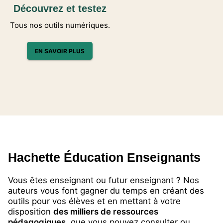
2de - Livre élève - Ed…
Découvrez et testez
20/07/2026
Tous nos outils numériques.
NOUVEAUTÉ
MATHÉMATIQUES AU LYCÉE
Déclic Mathématiques
EN SAVOIR PLUS
2de - Livre élève - Ed.…
20/07/2026
NOUVEAUTÉ
MATHÉMATIQUES AU LYCÉE
Parkour + - Maths - 1re
séries technologique…
10/07/2026
NOUVEAUTÉ
ALLEMAND AU COLLÈGE
Station Deutsch! 1re
année - Livre-cahier
él…
Hachette Éducation Enseignants
01/07/2026
NOUVEAUTÉ
Vous êtes enseignant ou futur enseignant ? Nos
ÉLÉMENTAIRE - CE2
Mot de Passe Français
auteurs vous font gagner du temps en créant des
CE2 - Cahier d'activit…
outils pour vos élèves et en mettant à votre
22/06/2026
disposition
des milliers de ressources
NOUVEAUTÉ
pédagogiques
, que vous pouvez consulter ou
ESPAGNOL AU COLLÈGE