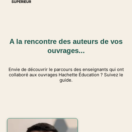
SUPÉRIEUR
CE2 - Cahier d'activit…
22/06/2026
NOUVEAUTÉ
ESPAGNOL AU COLLÈGE
¡A mí me Encanta! 5e -
Livre cahier - Ed. 2…
22/06/2026
A la rencontre des auteurs de vos
NOUVEAUTÉ
ANGLAIS AU COLLÈGE
ouvrages...
Try n' Fly Workbook
Anglais 5e - Cahier
élèv…
16/06/2026
Envie de découvrir le parcours des enseignants qui ont
collaboré aux ouvrages Hachette Éducation ? Suivez le
NOUVEAUTÉ
ÉLÉMENTAIRE - CE1
guide.
Mot de Passe Français
CE1 - Cahier d'activit…
16/06/2026
TOUS NOS AUTEURS
NOUVEAUTÉ
ÉLÉMENTAIRE - CM1
Maths Explicites CM1 -
Livre élève - Ed. 2026
15/06/2026
NOUVEAUTÉ
FRANÇAIS AU COLLÈGE