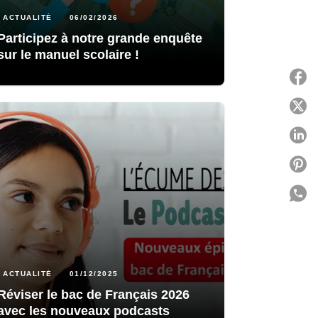
ACTUALITÉ
06/02/2026
Participez à notre grande enquête
sur le manuel scolaire !
P
P
P
P
P
C
ACTUALITÉ
01/12/2025
Réviser le bac de Français 2026
avec les nouveaux podcasts