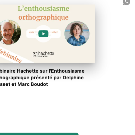
P
C
inaire Hachette sur l'Enthousiasme
hographique présenté par Delphine
sset et Marc Boudot