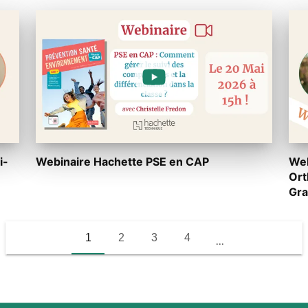
i-
Webinaire Hachette PSE en CAP
Web
Ort
Gra
1
2
3
4
...