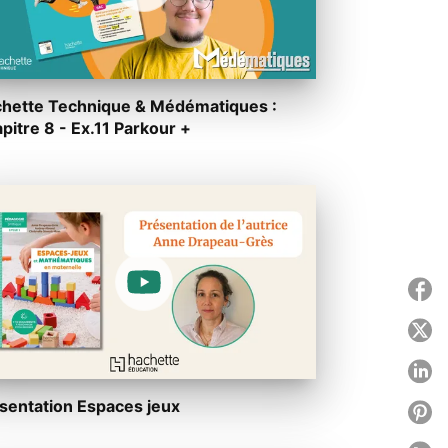
hette Technique & Médématiques :
pitre 8 - Ex.11 Parkour +
P
P
P
sentation Espaces jeux
P