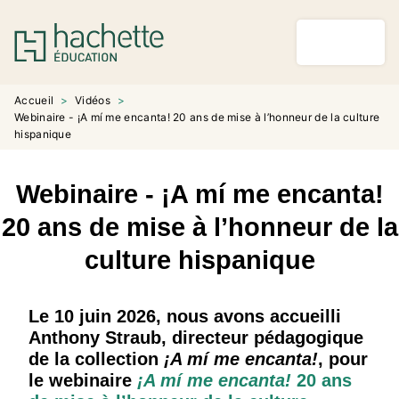
MENU
RECHERCHE
CONTENU
PIED DE PAGE
Accueil
>
Vidéos
>
Webinaire - ¡A mí me encanta! 20 ans de mise à l’honneur de la culture
hispanique
Webinaire - ¡A mí me encanta!
20 ans de mise à l’honneur de la
culture hispanique
Le 10 juin 2026, nous avons accueilli
Anthony Straub, directeur pédagogique
de la collection
¡A mí me encanta!
, pour
le webinaire
¡A mí me encanta!
20 ans