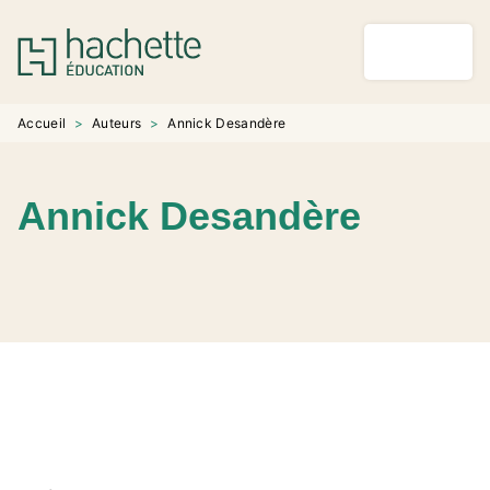
MENU
RECHERCHE
CONTENU
PIED DE PAGE
Accueil
>
Auteurs
>
Annick Desandère
Annick Desandère