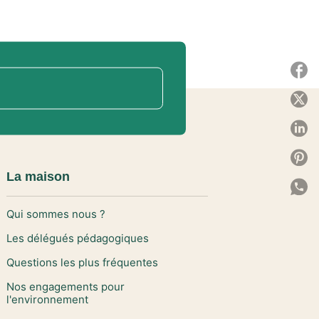
P
P
P
P
La maison
P
Qui sommes nous ?
C
Les délégués pédagogiques
Questions les plus fréquentes
Nos engagements pour
l'environnement