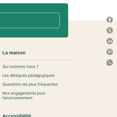
P
P
P
P
La maison
P
Qui sommes nous ?
C
Les délégués pédagogiques
Questions les plus fréquentes
Nos engagements pour
l'environnement
Accessibilité