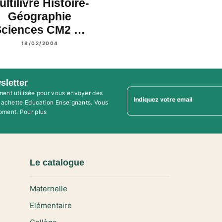
ltilivre Histoire-
Géographie
Sciences CM2 …
18/02/2004
sletter
ment utilisée pour vous envoyer des
Indiquez votre email
'Hachette Education Enseignants. Vous
oment. Pour plus
Le catalogue
Maternelle
Elémentaire