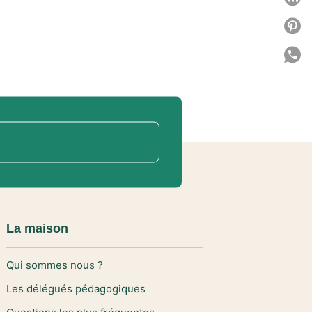
P
P
C
La maison
Qui sommes nous ?
Les délégués pédagogiques