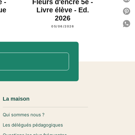
 -
Fleurs d'encre 5e -
ue
Livre élève - Ed.
P
2026
P
05/06/2026
C
La maison
Qui sommes nous ?
Les délégués pédagogiques