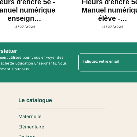
leurs d'encre 5e -
Fleurs d'encre 5e
anuel numérique
Manuel numériq
enseign…
élève -…
13/07/2026
13/07/2026
sletter
ment utilisée pour vous envoyer des
Indiquez votre email
'Hachette Education Enseignants. Vous
oment. Pour plus
Le catalogue
Maternelle
Elémentaire