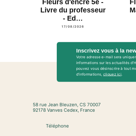
Fleurs d'encre 5e -
F
Livre du professeur
M
- Ed…
17/08/2026
Inscrivez vous à la new
Votre adresse e-mail sera unique
informations sur les actualités d
pouvez vous désinscrire à tout m
d’informations,
cliquez ici
.
58 rue Jean Bleuzen, CS 70007
92178 Vanves Cedex, France
Téléphone