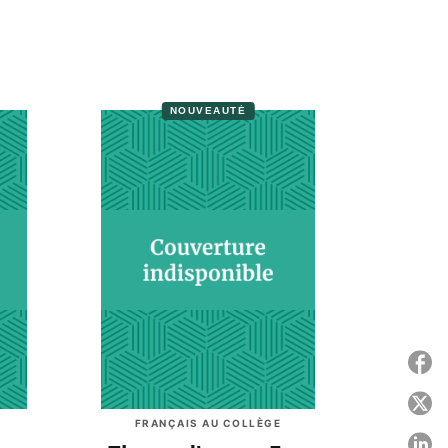
NOUVEAUTÉ
P
P
FRANÇAIS AU COLLÈGE
P