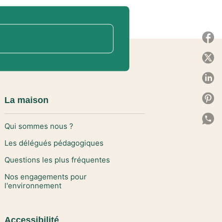
P
P
P
P
La maison
P
Qui sommes nous ?
C
Les délégués pédagogiques
Questions les plus fréquentes
Nos engagements pour
l'environnement
Accessibilité