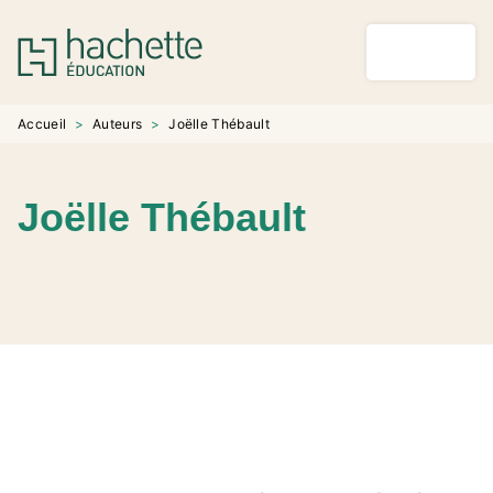
MENU
RECHERCHE
CONTENU
PIED DE PAGE
Accueil
>
Auteurs
>
Joëlle Thébault
Joëlle Thébault