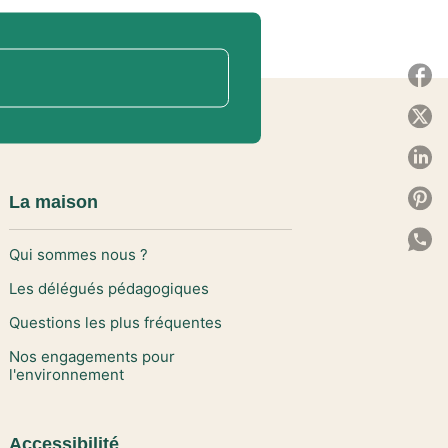
P
P
P
P
La maison
P
Qui sommes nous ?
C
Les délégués pédagogiques
Questions les plus fréquentes
Nos engagements pour
l'environnement
Accessibilité