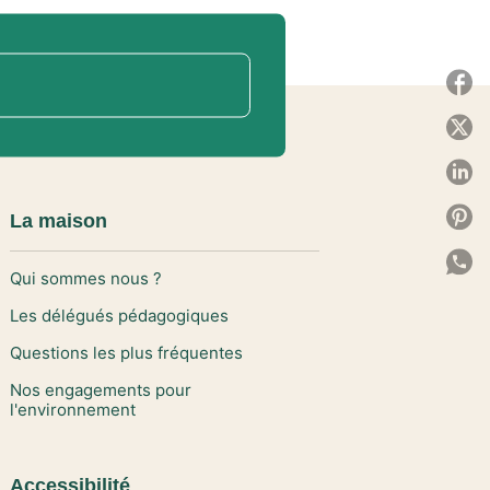
P
P
P
P
La maison
P
Qui sommes nous ?
C
Les délégués pédagogiques
Questions les plus fréquentes
Nos engagements pour
l'environnement
Accessibilité