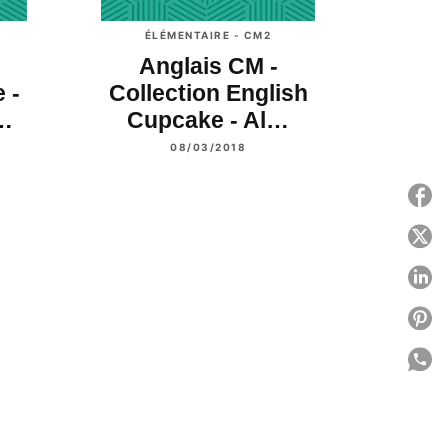
ÉLÉMENTAIRE - CM2
Anglais CM -
 -
Collection English
…
Cupcake - Al…
08/03/2018
P
P
P
P
P
C