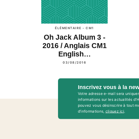
ÉLÉMENTAIRE - CM1
Oh Jack Album 3 -
2016 / Anglais CM1
English…
03/08/2016
Inscrivez vous à la new
Votre adresse e-mail sera unique
informations sur les actualités d
pouvez vous désinscrire à tout m
d’informations,
cliquez ici
.