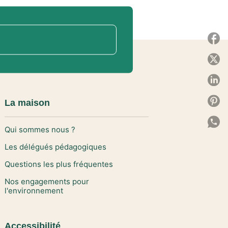
P
P
P
P
La maison
P
Qui sommes nous ?
C
Les délégués pédagogiques
Questions les plus fréquentes
Nos engagements pour
l'environnement
Accessibilité