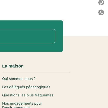
P
P
C
La maison
Qui sommes nous ?
Les délégués pédagogiques
Questions les plus fréquentes
Nos engagements pour
l'environnement