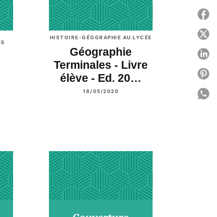
P
P
HISTOIRE-GÉOGRAPHIE AU LYCÉE
ES
Géographie
P
Terminales - Livre
P
élève - Ed. 20…
16/05/2020
P
C