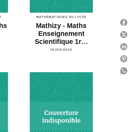
E
MATHÉMATIQUES AU LYCÉE
P
ths
Mathizy - Maths
Enseignement
P
Scientifique 1r…
P
18/04/2023
P
P
C