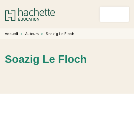
MENU
RECHERCHE
CONTENU
PIED DE PAGE
Accueil
>
Auteurs
>
Soazig Le Floch
Soazig Le Floch