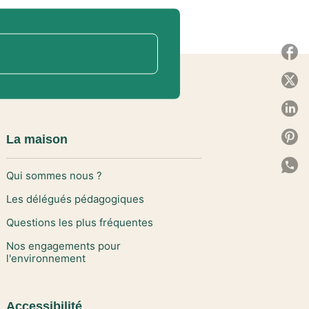
P
P
P
P
La maison
P
Qui sommes nous ?
C
Les délégués pédagogiques
Questions les plus fréquentes
Nos engagements pour
l'environnement
Accessibilité