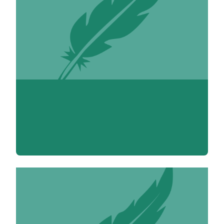
Benabdallah Abdelrani