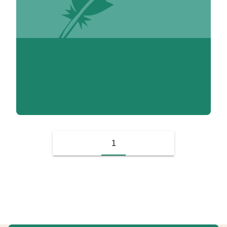
V. Adoumié
1