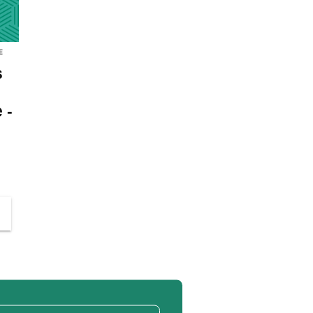
E
s
 -