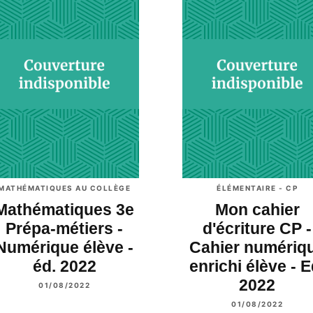
MATHÉMATIQUES AU COLLÈGE
ÉLÉMENTAIRE - CP
Mathématiques 3e
Mon cahier
Prépa-métiers -
d'écriture CP -
Numérique élève -
Cahier numériq
éd. 2022
enrichi élève - E
2022
01/08/2022
01/08/2022