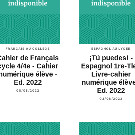
FRANÇAIS AU COLLÈGE
ESPAGNOL AU LYCÉE
Cahier de Français
¡Tú puedes! -
cycle 4/4e - Cahier
Espagnol 1re-Tle
numérique élève -
Livre-cahier
Ed. 2022
numérique élève
Ed. 2022
08/08/2022
03/08/2022