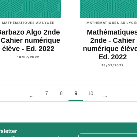
MATHÉMATIQUES AU LYCÉE
MATHÉMATIQUES AU LYCÉ
Barbazo Algo 2nde
Mathématique
 Cahier numérique
2nde - Cahier
élève - Ed. 2022
numérique élève
Ed. 2022
18/07/2022
13/07/2022
7
8
9
10
...
...
sletter