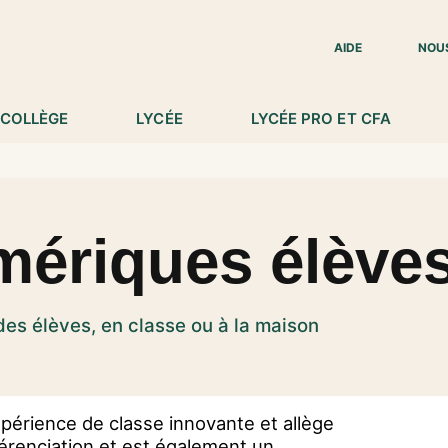
IED DE PAGE
AIDE
NOU
COLLÈGE
LYCÉE
LYCÉE PRO ET CFA
mériques élève
 des élèves, en classe ou à la maison
périence de classe innovante et allège
ifférenciation et est également un