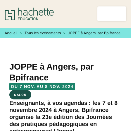
MENU
RECHERCHE
CONTENU
PIED DE PAGE
Accueil
>
Tous les événements
>
JOPPE à Angers, par Bpifrance
JOPPE à Angers, par
Bpifrance
DU 7 NOV. AU 8 NOV. 2024
SALON
Enseignants, à vos agendas : les 7 et 8
novembre 2024 à Angers, Bpifrance
organise la 23e édition des Journées
des pratiques pédagogiques en