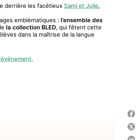
rice derrière les facétieux
Sami et Julie
,
vrages emblématiques :
l’ensemble des
de
la collection BLED
, qui fêtent cette
èves dans la maîtrise de la langue
e l'événement
.
P
P
P