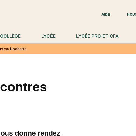
IED DE PAGE
AIDE
NOU
COLLÈGE
LYCÉE
LYCÉE PRO ET CFA
ntres Hachette
ncontres
vous donne rendez-