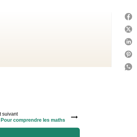
P
P
P
P
P
C
 suivant
 Pour comprendre les maths