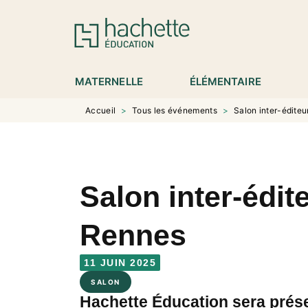
MENU
RECHERCHE
CONTENU
P
MATERNELLE
ÉLÉMENTAIRE
Accueil
>
Tous les événements
>
Salon inter-éditeu
Salon inter-édite
Rennes
11 JUIN 2025
SALON
Hachette Éducation sera prés