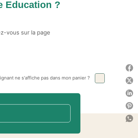
te Education ?
ez-vous sur la page
P
ignant ne s'affiche pas dans mon panier ?
P
P
P
P
C