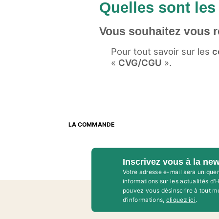
Quelles sont les
Vous souhaitez vous r
Pour tout savoir sur les
co
«
CVG/CGU
».
LA COMMANDE
Inscrivez vous à la new
Votre adresse e-mail sera unique
informations sur les actualités d
pouvez vous désinscrire à tout m
d’informations,
cliquez ici
.