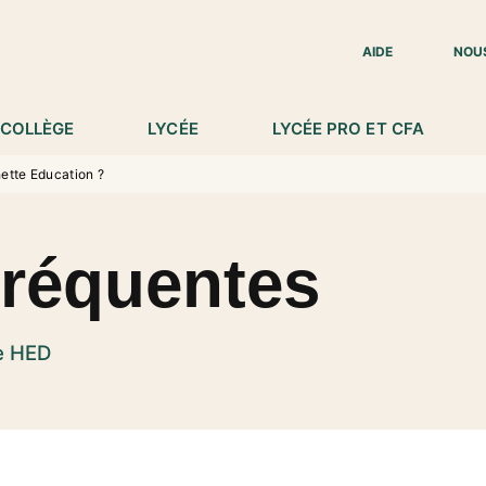
IED DE PAGE
AIDE
NOU
COLLÈGE
LYCÉE
LYCÉE PRO ET CFA
hette Education ?
fréquentes
te HED