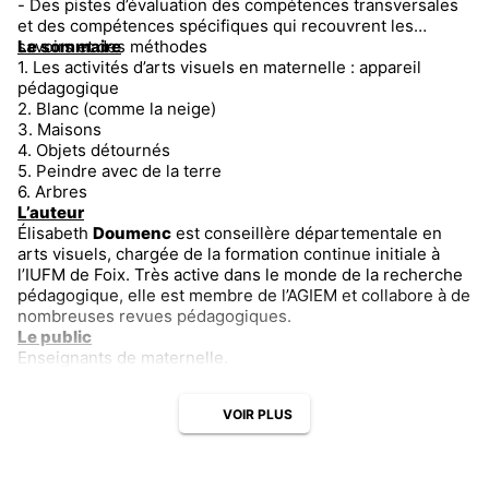
- Des pistes d’évaluation des compétences transversales
et des compétences spécifiques qui recouvrent les
savoirs et des méthodes
Le sommaire
1. Les activités d’arts visuels en maternelle : appareil
pédagogique
2. Blanc (comme la neige)
3. Maisons
4. Objets détournés
5. Peindre avec de la terre
6. Arbres
L’auteur
Élisabeth
Doumenc
est conseillère départementale en
arts visuels, chargée de la formation continue initiale à
l’IUFM de Foix. Très active dans le monde de la recherche
pédagogique, elle est membre de l’AGIEM et collabore à de
nombreuses revues pédagogiques.
Le public
Enseignants de maternelle.
VOIR PLUS