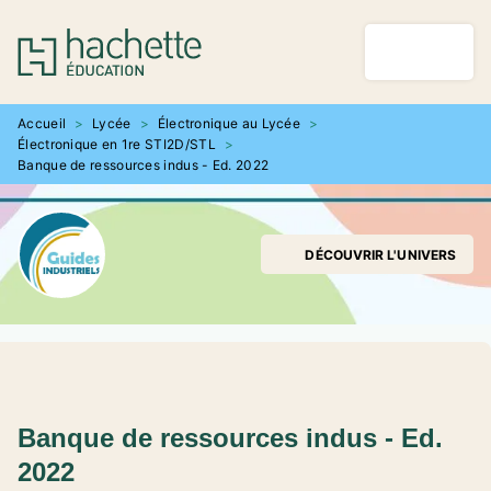
MENU
RECHERCHE
CONTENU
PIED DE PAGE
Accueil
>
Lycée
>
Électronique au Lycée
>
Électronique en 1re STI2D/STL
>
Banque de ressources indus - Ed. 2022
DÉCOUVRIR L'UNIVERS
Banque de ressources indus - Ed.
2022