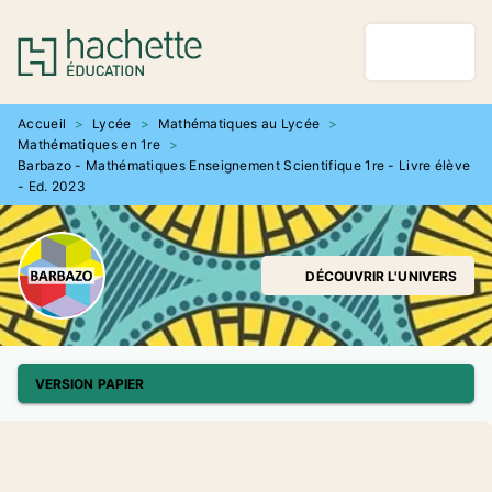
MENU
RECHERCHE
CONTENU
PIED DE PAGE
Accueil
>
Lycée
>
Mathématiques au Lycée
>
Mathématiques en 1re
>
Barbazo - Mathématiques Enseignement Scientifique 1re - Livre élève
- Ed. 2023
DÉCOUVRIR L'UNIVERS
VERSION PAPIER