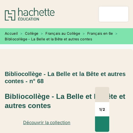
MENU
RECHERCHE
CONTENU
PIED DE PAGE
Accueil
>
Collège
>
Français au Collège
>
Français en 6e
>
Bibliocollège - La Belle et la Bête et autres contes
Bibliocollège - La Belle et la Bête et autres
contes - n° 68
Bibliocollège - La Belle et la Bête et
autres contes
1
/
2
Découvrir la collection