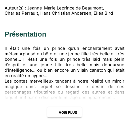
Auteur(s) :
Jeanne-Marie Leprince de Beaumont
,
Charles Perrault
,
Hans Christian Andersen
,
Elléa Bird
Présentation
Il était une fois un prince qu’un enchantement avait
métamorphosé en bête et une jeune fille très belle et très
bonne… Il était une fois un prince très laid mais plein
d’esprit et une jeune fille très belle mais dépourvue
d’intelligence… ou bien encore un vilain caneton qui était
en réalité un cygne…
Les contes merveilleux tendent à notre réalité un miroir
magique dans lequel se dessine le destin de ces
personnages tributaires du regard des autres et dans
lequel finit par se dissiper le mirage des apparences
Toutes les clés pour comprendre les œuvres et le thème
VOIR PLUS
associé
Avant de lire les œuvres
• L’essentiel sur les auteurs