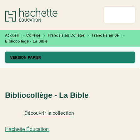
MENU
RECHERCHE
CONTENU
PIED DE PAGE
Accueil
>
Collège
>
Français au Collège
>
Français en 6e
>
Bibliocollège - La Bible
VERSION PAPIER
Bibliocollège - La Bible
Découvrir la collection
Hachette Éducation