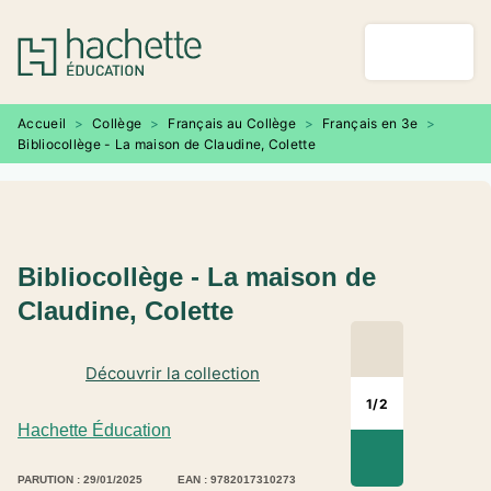
MENU
RECHERCHE
CONTENU
PIED DE PAGE
Accueil
>
Collège
>
Français au Collège
>
Français en 3e
>
Bibliocollège - La maison de Claudine, Colette
Bibliocollège - La maison de
Claudine, Colette
Découvrir la collection
1
/
2
Hachette Éducation
PARUTION : 29/01/2025
EAN : 9782017310273