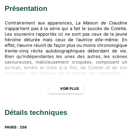
Présentation
Contrairement aux apparences,
La Maison de Claudine
n’appartient pas à la série qui a fait le succès de Colette.
Les souvenirs rapportés ici ne sont pas ceux de la jeune
héroïne délurée mais ceux de l’autrice elle-même. En
effet, l’œuvre réunit de façon plus ou moins chronologique
trente-cinq récits autobiographiques débordant de vie.
Bien qu’indépendantes les unes des autres, les scènes
savoureuses, malicieusement croquées, composent un
portrait, tendre et riche à la fois, de Colette et de son
entourage : les animaux de la maison, les camarades de
classe et les villageois, la fratrie, le capitaine Colette et
surtout Sido, une des figures maternelles les plus
VOIR PLUS
marquantes de notre paysage littéraire.
Toutes les clés pour comprendre l’œuvre et le thème
associé
Détails techniques
Avant de lire l’œuvre
• L’essentiel sur l’autrice
• Le contexte d’écriture de l’œuvre
PAGES
:
256
Au fil de l’œuvre