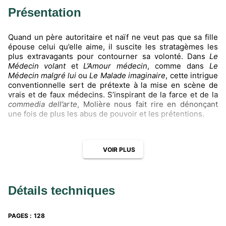
Présentation
Quand un père autoritaire et naïf ne veut pas que sa fille
épouse celui qu’elle aime, il suscite les stratagèmes les
plus extravagants pour contourner sa volonté. Dans
Le
Médecin volant
et
L’Amour médecin
, comme dans
Le
Médecin malgré lui
ou
Le Malade imaginaire
, cette intrigue
conventionnelle sert de prétexte à la mise en scène de
vrais et de faux médecins. S’inspirant de la farce et de la
commedia dell’arte
, Molière nous fait rire en dénonçant
une fois de plus les abus de pouvoir et les prétentions.
À écouter
Des extraits du
Médecin volant
et de
L’Amour médecin
lus
VOIR PLUS
par des comédiens.
Toutes les clés pour comprendre les pièces et le thème
associé
Détails techniques
Avant de lire les pièces
• L’essentiel sur l’auteur
• Le contexte d’écriture des pièces
PAGES
:
128
Au fil des pièces