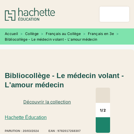
MENU
RECHERCHE
CONTENU
PIED DE PAGE
Accueil
>
Collège
>
Français au Collège
>
Français en 3e
>
Bibliocollège - Le médecin volant - L'amour médecin
Bibliocollège - Le médecin volant -
L'amour médecin
Découvrir la collection
1
/
2
Hachette Éducation
PARUTION : 20/03/2024
EAN : 9782017268307