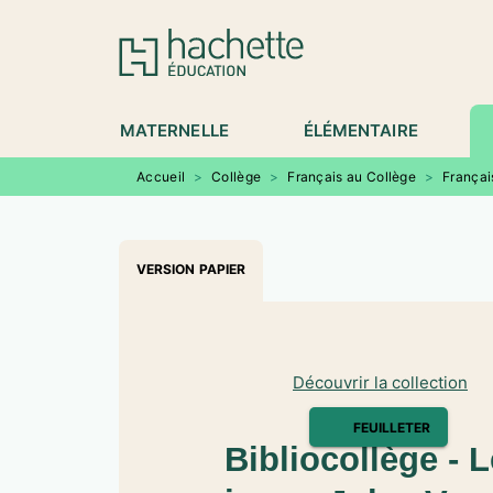
MENU
RECHERCHE
CONTENU
P
MATERNELLE
ÉLÉMENTAIRE
Accueil
>
Collège
>
Français au Collège
>
Françai
VERSION PAPIER
Découvrir la collection
FEUILLETER
Bibliocollège -