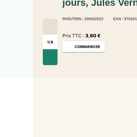
jours, Jules Ver
PARUTION : 20/04/2022
EAN : 97820
Prix TTC :
3,60
€
1
/
8
COMMANDER