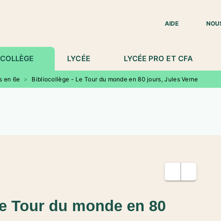
IED DE PAGE
AIDE
NOU
COLLÈGE
LYCÉE
LYCÉE PRO ET CFA
s en 6e
>
Bibliocollège - Le Tour du monde en 80 jours, Jules Verne
 Le Tour du monde en 80