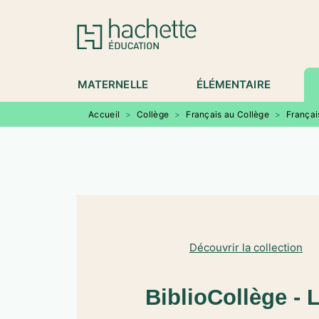
MENU
RECHERCHE
CONTENU
P
MATERNELLE
ÉLÉMENTAIRE
Accueil
>
Collège
>
Français au Collège
>
Françai
Découvrir la collection
BiblioCollège - 