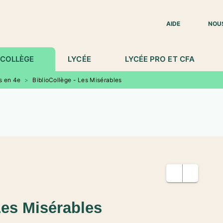
IED DE PAGE
AIDE
NOU
COLLÈGE
LYCÉE
LYCÉE PRO ET CFA
s en 4e
>
BiblioCollège - Les Misérables
Les Misérables