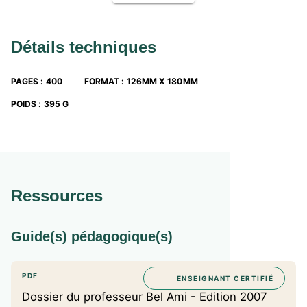
Roman de mœurs et ambition
• Analyse du parcours
• Citations clés
Détails techniques
• Groupement de textes
Se préparer au Bac
• Conseils de méthode
PAGES
:
400
FORMAT
:
126MM X 180MM
• Commentaires de texte corrigés
• Dissertations corrigées
POIDS
:
395 G
• Sujets d’oral guidés
Et, pour les enseignants
Un
guide pédagogique
téléchargeable gratuitement sur :
www.enseignants.hachette-education.com
Ressources
Guide(s) pédagogique(s)
PDF
ENSEIGNANT CERTIFIÉ
Dossier du professeur Bel Ami - Edition 2007