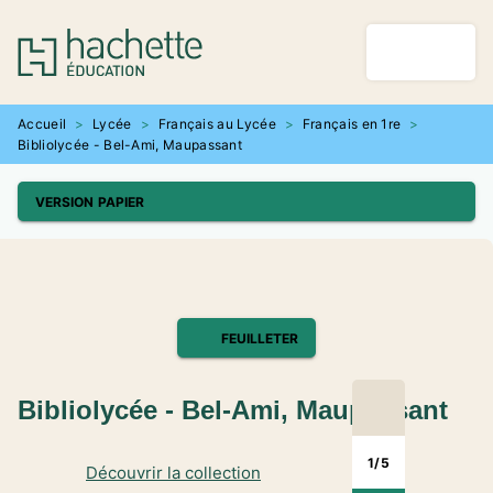
MENU
RECHERCHE
CONTENU
PIED DE PAGE
Accueil
>
Lycée
>
Français au Lycée
>
Français en 1re
>
Bibliolycée - Bel-Ami, Maupassant
VERSION PAPIER
FEUILLETER
Bibliolycée - Bel-Ami, Maupassant
1
/
5
Découvrir la collection