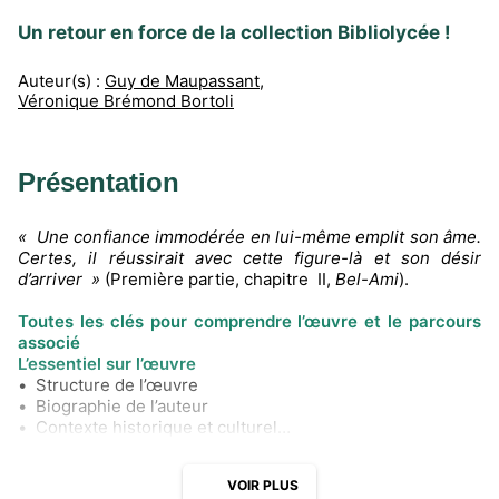
Un retour en force de la collection Bibliolycée !
Auteur(s) :
Guy de Maupassant
,
Véronique Brémond Bortoli
Présentation
« Une confiance immodérée en lui-même emplit son âme.
Certes, il réussirait avec cette figure-là et son désir
d’arriver »
(Première partie, chapitre II,
Bel-Ami
).
Toutes les clés pour comprendre l’œuvre et le parcours
associé
L’essentiel sur l’œuvre
• Structure de l’œuvre
• Biographie de l’auteur
• Contexte historique et culturel
• Genre de l’œuvre
• L’œuvre et son contexte en images
VOIR PLUS
Étudier le parcours