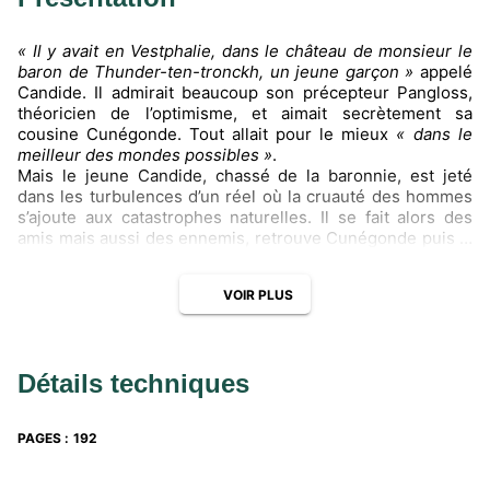
« Il y avait en Vestphalie, dans le château de monsieur le
baron de Thunder-ten-tronckh, un jeune garçon »
appelé
Candide. Il admirait beaucoup son précepteur Pangloss,
théoricien de l’optimisme, et aimait secrètement sa
cousine Cunégonde. Tout allait pour le mieux
« dans le
meilleur des mondes possibles »
.
Mais le jeune Candide, chassé de la baronnie, est jeté
dans les turbulences d’un réel où la cruauté des hommes
s’ajoute aux catastrophes naturelles. Il se fait alors des
amis mais aussi des ennemis, retrouve Cunégonde puis la
perd, devient riche et se fait voler… Autant de
déconvenues qui vont éveiller sa conscience, aiguiser son
VOIR PLUS
jugement et nourrir notre propre réflexion.
Toutes les clés pour comprendre l’œuvre
Le texte intégral annoté.
Détails techniques
Avant de lire l’œuvre : l’essentiel sur Voltaire et
Candide
.
Au fil de l’œuvre : des questionnaires linéaires.
Des fiches de synthèse pour savoir l’essentiel (résumé de
PAGES
:
192
l’œuvre, biographie de l’auteur, contexte historique et
culturel, genre de l’œuvre, personnages, documents
iconographiques).