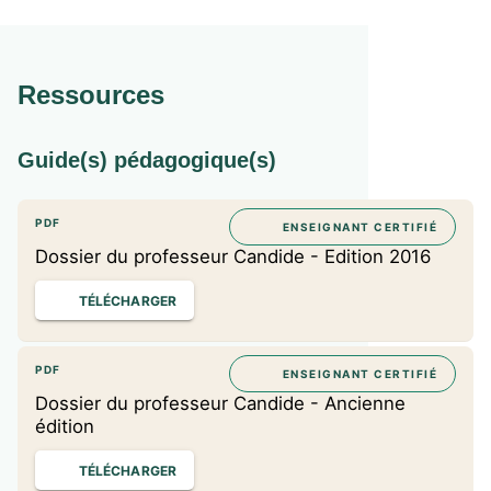
Un parcours (« Raconter et combattre ») expliqué,
accompagné de citations commentées et de textes
complémentaires.
Ressources
Un dossier Objectif BAC pour s’entraîner aux épreuves
du BAC
Des sujets d’écrit et d’oral corrigés
Guide(s) pédagogique(s)
Les conseils de méthode indispensables
Et pour les enseignants : un dossier pédagogique
téléchargeable gratuitement sur
PDF
ENSEIGNANT CERTIFIÉ
www.enseignants.hachette-education.com
Dossier du professeur Candide - Edition 2016
TÉLÉCHARGER
PDF
ENSEIGNANT CERTIFIÉ
Dossier du professeur Candide - Ancienne
édition
TÉLÉCHARGER