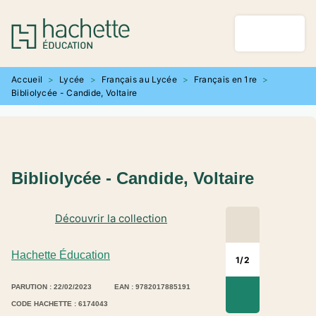
MENU
RECHERCHE
CONTENU
PIED DE PAGE
Accueil
>
Lycée
>
Français au Lycée
>
Français en 1re
>
Bibliolycée - Candide, Voltaire
Bibliolycée - Candide, Voltaire
Découvrir la collection
Hachette Éducation
1
/
2
PARUTION : 22/02/2023
EAN : 9782017885191
CODE HACHETTE : 6174043