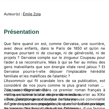
Auteur(s) :
Émile Zola
Présentation
Que faire quand on est, comme Gervaise, une ouvrière,
avec deux enfants, dans le Paris de 1850 et qu’on ne
manque pourtant ni de courage, ni de générosité, ni de
projets ? Gervaise compte sur le zingueur Coupeau pour
l’aider à se reconstruire. Mais à qui se fier au milieu des
gens malveillants que son énergie vitale rend jaloux ? Et
Gervaise pourra-t-elle déjouer l’implacable hérédité
familiale et les maléfices de l’alambic ?
L’Assommoir qui fit scandale lors de sa publication, est
considéré de nos jours comme le plus grand roman de
Zola, avec Germinal. Dans ce premier roman français à
- Le texte intégral annoté
mettre en scène la vrai misère du monde ouvrier au XIXe
- Un questionnaire bilan de première lecture
siècle, Zola plonge son lecteur dans la joyeuse convivialité
- Des questionnaires d’analyse de l’œuvre
de grandes scènes populaires, tout en lui faisant partager
- Trois corpus accompagnés de questions d’observation,
les espoirs, les inquiétudes et les faiblesses d’une femme
de travaux d’écriture et de lecture d’images.