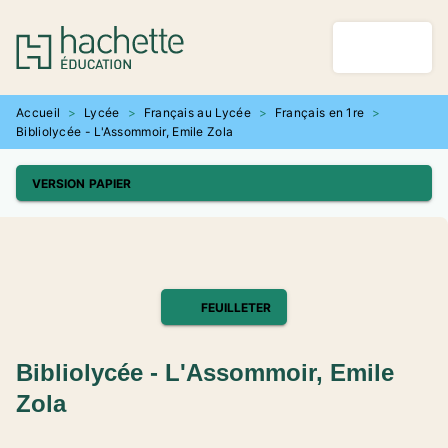
MENU
RECHERCHE
CONTENU
PIED DE PAGE
Accueil
>
Lycée
>
Français au Lycée
>
Français en 1re
>
Bibliolycée - L'Assommoir, Emile Zola
VERSION PAPIER
FEUILLETER
Bibliolycée - L'Assommoir, Emile
Zola