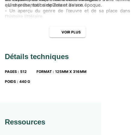
qui cherche, tout simplement à vivre.
- Une présentation de Zola et de son époque.
- Un aperçu du genre de l’œuvre et de sa place dans
l’histoire littéraire.
VOIR PLUS
Détails techniques
PAGES
:
512
FORMAT
:
125MM X 316MM
POIDS
:
440 G
Ressources