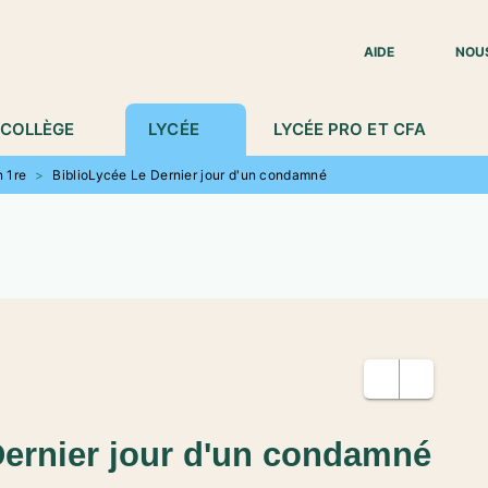
IED DE PAGE
AIDE
NOU
COLLÈGE
LYCÉE
LYCÉE PRO ET CFA
n 1re
>
BiblioLycée Le Dernier jour d'un condamné
Dernier jour d'un condamné