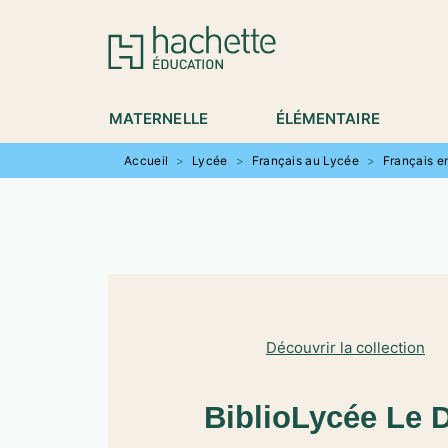
MENU
RECHERCHE
CONTENU
P
MATERNELLE
ÉLÉMENTAIRE
Accueil
>
Lycée
>
Français au Lycée
>
Français e
Découvrir la collection
BiblioLycée Le 