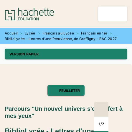
MENU
RECHERCHE
CONTENU
PIED DE PAGE
Accueil
>
Lycée
>
Français au Lycée
>
Français en 1re
>
BiblioLycée - Lettres d'une Péruvienne, de Graffigny - BAC 2027
VERSION PAPIER
FEUILLETER
Parcours "Un nouvel univers s'est offert à
mes yeux"
1
/
7
BiblioLycée - Lettres d'une