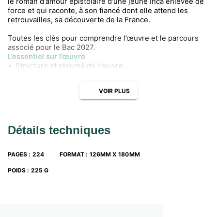
le roman d'amour épistolaire d'une jeune Inca enlevée de
force et qui raconte, à son fiancé dont elle attend les
retrouvailles, sa découverte de la France.
Toutes les clés pour comprendre l’œuvre et le parcours
associé pour le Bac 2027.
L’essentiel sur l’œuvre
• Structure et résumé de l’œuvre
• Biographie de l’auteur
• Contexte historique et culturel
VOIR PLUS
• Genèse et réception de l’œuvre
• Genre de l’œuvre
• Personnages de l’œuvre
• L’œuvre et son contexte en images (6 documents en
Détails techniques
couleurs analysés)
Étudier le parcours : « un nouvel univers s’est offert à
PAGES
:
224
FORMAT
:
126MM X 180MM
mes yeux ».
• Analyse du parcours
POIDS
:
225 G
• Citations clés
• Groupement de textes
Se préparer au Bac
• Conseils de méthode