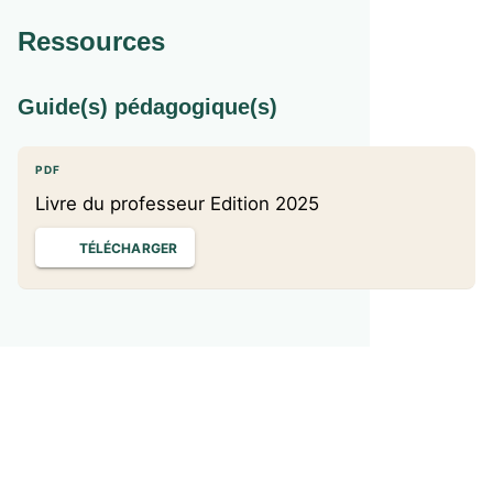
• Commentaires de texte corrigés (voie générale et voie
technologique)
Ressources
• Dissertations corrigées
• Sujets d’oral guidés
Guide(s) pédagogique(s)
Réservé aux enseignants
: un guide pédagogique
téléchargeable gratuitement
PDF
Livre du professeur Edition 2025
TÉLÉCHARGER