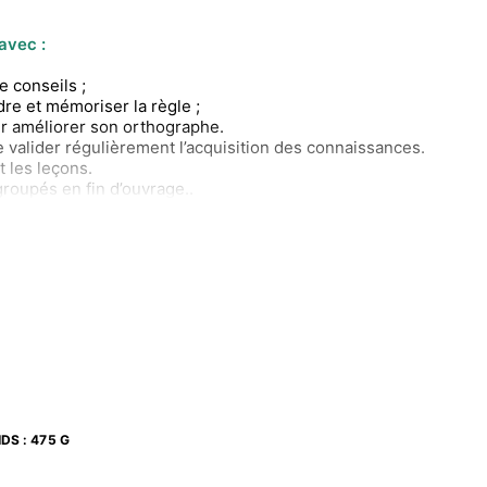
avec :
 conseils ;
e et mémoriser la règle ;
ur améliorer son orthographe.
 valider régulièrement l’acquisition des connaissances.
 les leçons.
groupés en fin d’ouvrage..
IDS
:
475 G