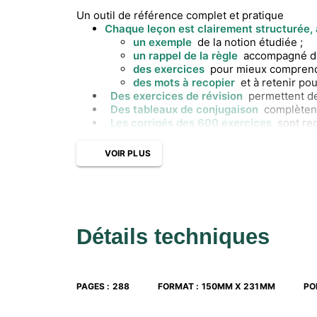
Un outil de référence complet et pratique
Chaque leçon est clairement structurée, 
un exemple
de la notion étudiée ;
un rappel de la règle
accompagné de
des exercices
pour mieux comprendr
des mots à recopier
et à retenir po
Des exercices de révision
permettent de
Des tableaux de conjugaison
complètent
Les corrigés des 600 exercices
sont re
VOIR PLUS
Détails techniques
PAGES
:
288
FORMAT
:
150MM X 231MM
PO