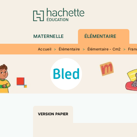
MENU
RECHERCHE
CONTENU
P
MATERNELLE
ÉLÉMENTAIRE
Accueil
>
Élémentaire
>
Élémentaire - Cm2
>
Fran
VERSION PAPIER