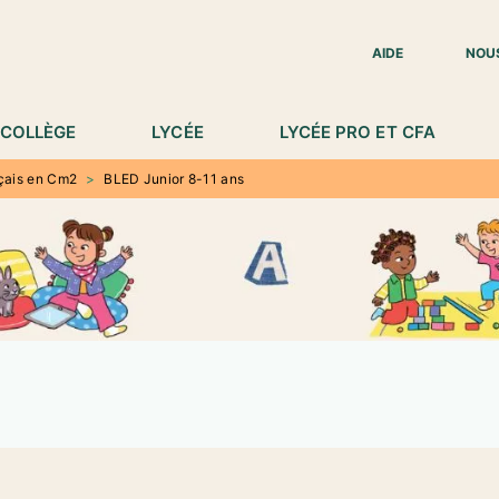
IED DE PAGE
AIDE
NOU
COLLÈGE
LYCÉE
LYCÉE PRO ET CFA
çais en Cm2
>
BLED Junior 8-11 ans