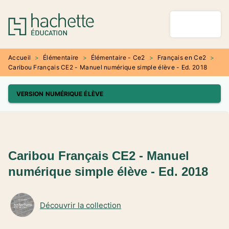
MENU
RECHERCHE
CONTENU
PIED DE PAGE
Accueil
>
Élémentaire
>
Élémentaire - Ce2
>
Français en Ce2
>
Caribou Français CE2 - Manuel numérique simple élève - Ed. 2018
VERSION NUMÉRIQUE ÉLÈVE
Caribou Français CE2 - Manuel
numérique simple élève - Ed. 2018
Découvrir la collection