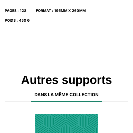
compréhension générale, ainsi que des problèmes
concrets à résoudre.
PAGES
:
128
FORMAT
:
195MM X 260MM
POIDS
:
450 G
Autres supports
DANS LA MÊME COLLECTION