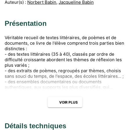
Auteur(s) :
Norbert Babin
,
Jacqueline Babin
Présentation
Véritable recueil de textes littéraires, de poèmes et de
documents, ce livre de l'élève comprend trois parties bien
distinctes :
- des textes littéraires (35 à 40), classés par ordre de
difficulté croissante abordent les thèmes de réflexion les
plus variés ;
- des extraits de poèmes, regroupés par thèmes, choisis
sans souci du temps, de l'espace, des écoles littéraires... ;
- des ensembles documentaires ou documents
authentiques, aux supports les plus diversifiés, qui
éveillent la curiosité des enfants et permettent différentes
activités de lecture-communication, information,
VOIR PLUS
recherche sélective, etc.
Un appareil pédagogique discret complète le récit ou le
document : un texte introductif ou de mise en situation ;
l'explication des mots difficiles en marge par le dessin, en
Détails techniques
bas de page par le texte ; des questions de