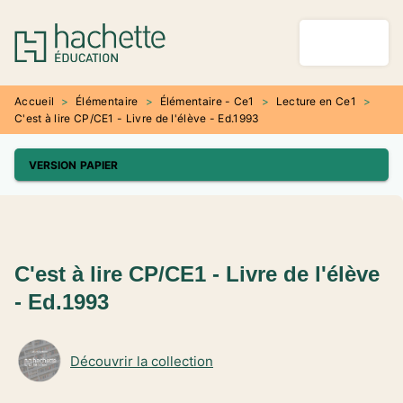
MENU
RECHERCHE
CONTENU
PIED DE PAGE
Accueil
>
Élémentaire
>
Élémentaire - Ce1
>
Lecture en Ce1
>
C'est à lire CP/CE1 - Livre de l'élève - Ed.1993
VERSION PAPIER
C'est à lire CP/CE1 - Livre de l'élève
- Ed.1993
Découvrir la collection