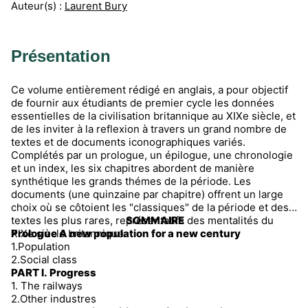
Auteur(s) :
Laurent Bury
Présentation
Ce volume entièrement rédigé en anglais, a pour objectif
de fournir aux étudiants de premier cycle les données
essentielles de la civilisation britannique au XIXe siècle, et
de les inviter à la reflexion à travers un grand nombre de
textes et de documents iconographiques variés.
Complétés par un prologue, un épilogue, une chronologie
et un index, les six chapitres abordent de manière
synthétique les grands thémes de la période. Les
documents (une quinzaine par chapitre) offrent un large
choix où se côtoient les "classiques" de la période et des
textes les plus rares, représentatifs des mentalités du
SOMMAIRE
XIXe siècle britannique.
Prologue A new population for a new century
1.Population
2.Social class
PART I. Progress
1. The railways
2.Other industres