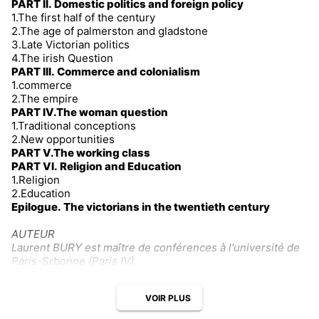
PART II. Domestic politics and foreign policy
1.The first half of the century
2.The age of palmerston and gladstone
3.Late Victorian politics
4.The irish Question
PART III. Commerce and colonialism
1.commerce
2.The empire
PART IV.The woman question
1.Traditional conceptions
2.New opportunities
PART V.The working class
PART VI. Religion and Education
1.Religion
2.Education
Epilogue. The victorians in the twentieth century
AUTEUR
Laurent BURY est maître de conférences à l'université de
Paris-Srbonne (Paris IV).
VOIR PLUS