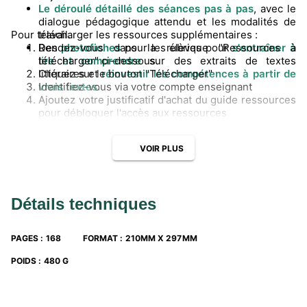
Le déroulé détaillé des séances pas à pas
, avec le
dialogue pédagogique attendu et les modalités de
Pour télécharger les ressources supplémentaires :
travail.
Des
Rendez-vous dans la rubrique "Ressources à
photofiches
pour les élèves pour
s'entraîner à
lire et
télécharger" ci-dessous
comprendre
sur des extraits de textes
littéraires et
Cliquez sur le bouton "Télécharger"
réinvestir les compétences à partir de
vrais textes.
Identifiez-vous via votre compte enseignant
Ajoutez votre justificatif d'achat du guide ressources
pour débloquer l'accès aux ressources
VOIR PLUS
Détails techniques
PAGES
:
168
FORMAT
:
210MM X 297MM
POIDS
:
480 G