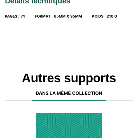
Détails techniques
PAGES
:
74
FORMAT
:
65MM X 95MM
POIDS
:
210 G
Autres supports
DANS LA MÊME COLLECTION