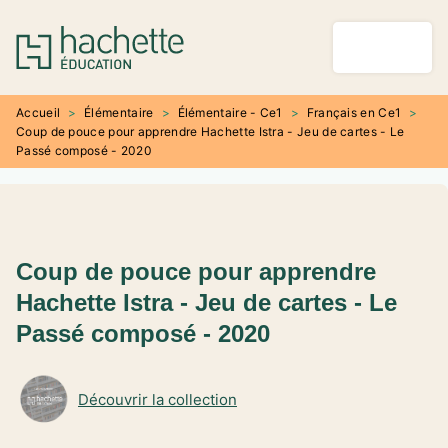
MENU
RECHERCHE
CONTENU
PIED DE PAGE
Accueil
>
Élémentaire
>
Élémentaire - Ce1
>
Français en Ce1
>
Coup de pouce pour apprendre Hachette Istra - Jeu de cartes - Le
Passé composé - 2020
Coup de pouce pour apprendre
Hachette Istra - Jeu de cartes - Le
Passé composé - 2020
Découvrir la collection