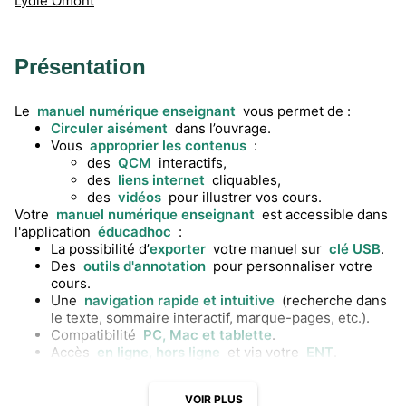
Lydie Omont
Présentation
Le
manuel numérique enseignant
vous permet de :
Circuler aisément
dans l’ouvrage.
Vous
approprier les contenus
:
des
QCM
interactifs,
des
liens internet
cliquables,
des
vidéos
pour illustrer vos cours.
Votre
manuel numérique enseignant
est accessible dans
l'application
éducadhoc
:
La possibilité d’
exporter
votre manuel sur
clé USB
.
Des
outils d'annotation
pour personnaliser votre
cours.
Une
navigation rapide et intuitive
(recherche dans
le texte, sommaire interactif, marque-pages, etc.).
Compatibilité
PC, Mac et tablette
.
Accès
en ligne, hors ligne
et via votre
ENT
.
VOIR PLUS