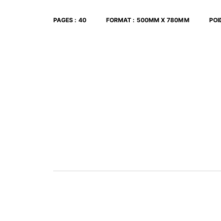
PAGES
:
40
FORMAT
:
500MM X 780MM
POI