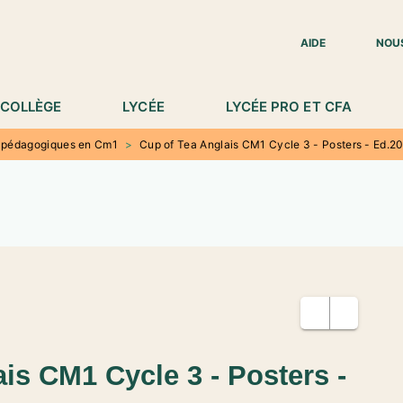
IED DE PAGE
AIDE
NOU
COLLÈGE
LYCÉE
LYCÉE PRO ET CFA
 pédagogiques en Cm1
>
Cup of Tea Anglais CM1 Cycle 3 - Posters - Ed.2
is CM1 Cycle 3 - Posters -