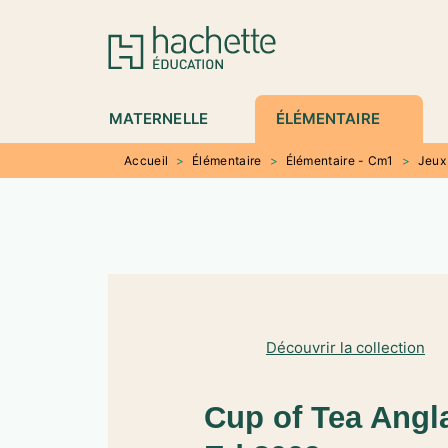
MENU
RECHERCHE
CONTENU
P
MATERNELLE
ÉLÉMENTAIRE
Accueil
>
Élémentaire
>
Élémentaire - Cm1
>
Jeux
Découvrir la collection
Cup of Tea Angla