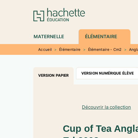
MENU
RECHERCHE
CONTENU
P
MATERNELLE
ÉLÉMENTAIRE
Accueil
>
Élémentaire
>
Élémentaire - Cm2
>
Angl
VERSION NUMÉRIQUE ÉLÈVE
VERSION PAPIER
Découvrir la collection
Cup of Tea Angla