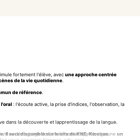
imule fortement l'élève, avec
une approche centrée
cènes de la vie quotidienne
.
mun de référence
.
r
l'oral
: l'écoute active, la prise d'indices, l'observation, la
e dans la découverte et lapprentissage de la langue.
 Il sera disponible sur le site du KNE, Kiosque
dant au découpage de l'année scolaire, avec chacune
un
endez vous sur www.kiosque-edu.com