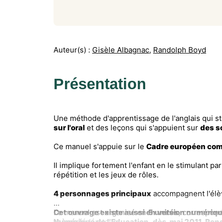
Auteur(s) :
Gisèle Albagnac
,
Randolph Boyd
Présentation
Une méthode d'apprentissage de l'anglais qui st
sur l'oral
et des leçons qui s'appuient sur
des s
Ce manuel s'appuie sur le
Cadre européen com
Il implique fortement l'enfant en le stimulant pa
répétition et les jeux de rôles.
4 personnages principaux
accompagnent l'élèv
Le manuel est organisé en
Cet ouvrage existe aussi en version numérique.
5 unités
, correspon
thème
Numérique de l’Education, dès mai 2011. R
fédérateur.