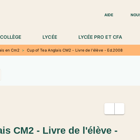
IED DE PAGE
AIDE
NOU
COLLÈGE
LYCÉE
LYCÉE PRO ET CFA
ais en Cm2
>
Cup of Tea Anglais CM2 - Livre de l'élève - Ed.2008
is CM2 - Livre de l'élève -